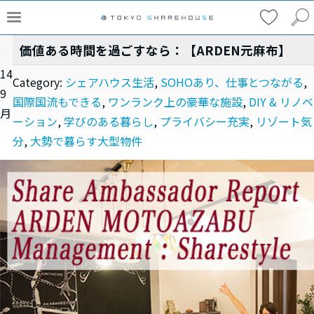
価値ある時間を過ごすなら：【ARDEN元麻布】
14
Category:
シェアハウス生活
,
SOHOあり、仕事とつながる
,
9
国際国流もできる
,
ワンランク上の豪華な施設
,
DIY & リノベ
月
ーション
,
学びのある暮らし
,
プライバシー充実
,
リゾート気
分
,
大勢で暮らす大型物件