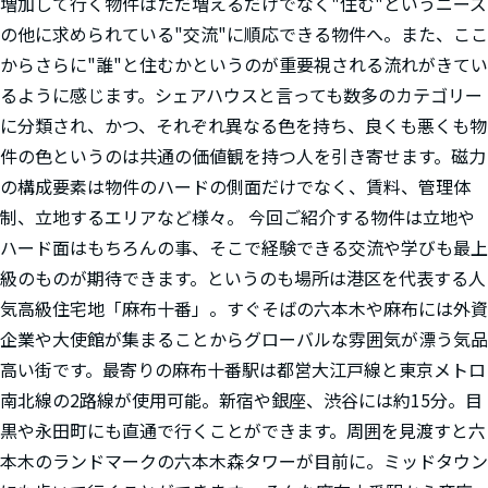
増加して行く物件はただ増えるだけでなく"住む"というニーズ
の他に求められている"交流"に順応できる物件へ。また、ここ
からさらに"誰"と住むかというのが重要視される流れがきてい
るように感じます。シェアハウスと言っても数多のカテゴリー
に分類され、かつ、それぞれ異なる色を持ち、良くも悪くも物
件の色というのは共通の価値観を持つ人を引き寄せます。磁力
の構成要素は物件のハードの側面だけでなく、賃料、管理体
制、立地するエリアなど様々。 今回ご紹介する物件は立地や
ハード面はもちろんの事、そこで経験できる交流や学びも最上
級のものが期待できます。というのも場所は港区を代表する人
気高級住宅地「麻布十番」。すぐそばの六本木や麻布には外資
企業や大使館が集まることからグローバルな雰囲気が漂う気品
高い街です。最寄りの麻布十番駅は都営大江戸線と東京メトロ
南北線の2路線が使用可能。新宿や銀座、渋谷には約15分。目
黒や永田町にも直通で行くことができます。周囲を見渡すと六
本木のランドマークの六本木森タワーが目前に。ミッドタウン