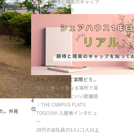
ル｜期待と現実のギャップ
を知っておこう
「シェアハウスって実際どう...
住むと働くが重なる場所で見
つけた、ちょうどいい距離感
4
｜THE CAMPUS FLATS
位
た。外見
TOGOSHI 入居者インタビュ
ー
20代の会社員の3人に1人以上