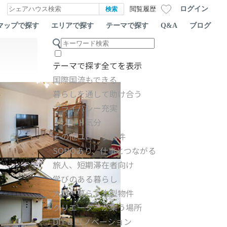
ログイン
閲覧履歴
マップで探す
エリアで探す
テーマで探す
Q&A
ブログ
テーマで探す
全てを表示
国際国流もできる
暮らしを通して助け合う
プライバシー充実
リゾート気分
その他ユニーク物件
SOHOあり、仕事とつながる
旅人、短期滞在者向け
学びのある暮らし
大勢で暮らす大型物件
クリエーターが集う場所
DIY & リノベーション