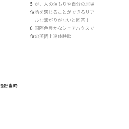
5
が、人の温もりや自分の居場
位
所を感じることができるリア
ルな繋がりがないと回答！
6
国際色豊かなシェアハウスで
位
の英語上達体験談
撮影当時