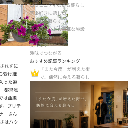
コミュニティのある暮らし
音楽好きに嬉しい
ペットと暮らす
ワンランク上の豪華な施設
Food Lover
安心安全
趣味でつながる
おすすめ記事ランキング
汰されずに
「また今度」が増えた街
ら受け継
で、偶然に会える暮らし
入った道
。 都営浅
では曲線
す。ブリテ
ナーさん
雅さはハウ