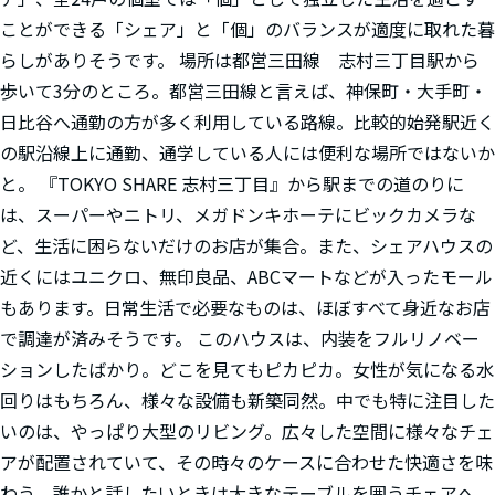
ことができる「シェア」と「個」のバランスが適度に取れた暮
らしがありそうです。 場所は都営三田線 志村三丁目駅から
歩いて3分のところ。都営三田線と言えば、神保町・大手町・
日比谷へ通勤の方が多く利用している路線。比較的始発駅近く
の駅沿線上に通勤、通学している人には便利な場所ではないか
と。 『TOKYO SHARE 志村三丁目』から駅までの道のりに
は、スーパーやニトリ、メガドンキホーテにビックカメラな
ど、生活に困らないだけのお店が集合。また、シェアハウスの
近くにはユニクロ、無印良品、ABCマートなどが入ったモール
もあります。日常生活で必要なものは、ほぼすべて身近なお店
で調達が済みそうです。 このハウスは、内装をフルリノベー
ションしたばかり。どこを見てもピカピカ。女性が気になる水
回りはもちろん、様々な設備も新築同然。中でも特に注目した
いのは、やっぱり大型のリビング。広々した空間に様々なチェ
アが配置されていて、その時々のケースに合わせた快適さを味
わう。誰かと話したいときは大きなテーブルを囲うチェアへ、