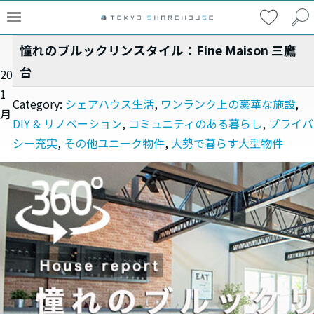
憧れのブルックリンスタイル：Fine Maison 三鷹
台
20
1
Category:
シェアハウス生活
,
ワンランク上の豪華な施設
,
月
DIY & リノベーション
,
コミュニティのある暮らし
,
プライバ
シー充実
,
その他ユニーク物件
,
大勢で暮らす大型物件