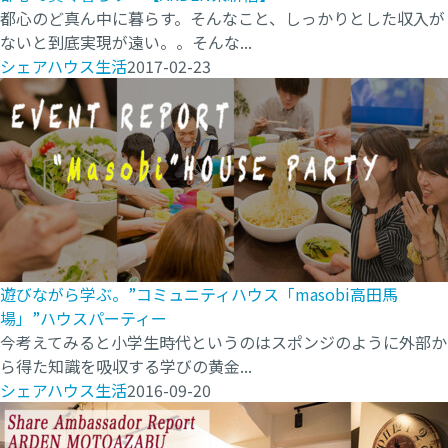
都心のど真ん中に暮らす。そんなこと、しっかりとした収入が
ないと到底実現が遠い。。そんな...
シェアハウス生活
2017-02-23
遊びながら学ぶ。”コミュニティハウス「masobi高田馬
場」”ハウスパーティー
今考えてみると小学生時代というのはスポンジのように外部か
ら得た知識を吸収する学びの黄金...
シェアハウス生活
2016-09-20