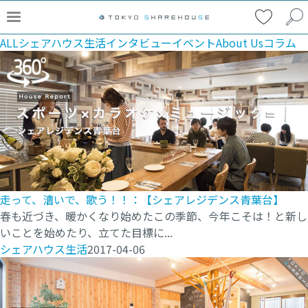
ALL
シェアハウス生活
インタビュー
イベント
About Us
コラム
走って、漕いで、歌う！！：【シェアレジデンス青葉台】
春も近づき、暖かくなり始めたこの季節、今年こそは！と新し
いことを始めたり、立てた目標に...
シェアハウス生活
2017-04-06