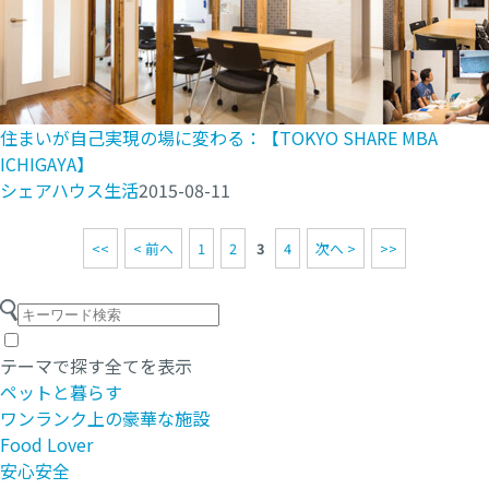
住まいが自己実現の場に変わる：【TOKYO SHARE MBA
ICHIGAYA】
シェアハウス生活
2015-08-11
<<
< 前へ
1
2
3
4
次へ >
>>
テーマで探す
全てを表示
ペットと暮らす
ワンランク上の豪華な施設
Food Lover
安心安全