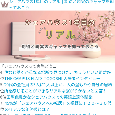
シェアハウス1年目のリアル｜期待と現実のギャップを知
っておこう
「シェアハウスって実際どう...
4
住むと働くが重なる場所で見つけた、ちょうどいい距離感｜
位
THE CAMPUS FLATS TOGOSHI 入居者インタビュー
5
20代の会社員の3人に1人以上が、人の温もりや自分の居場
位
所を感じることができるリアルな繋がりがないと回答！
6位
国際色豊かなシェアハウスでの英語上達体験談
7
45%が「シェアハウスへの転居」を視野に！２０〜３０代
位
のリアルな価値観とは？